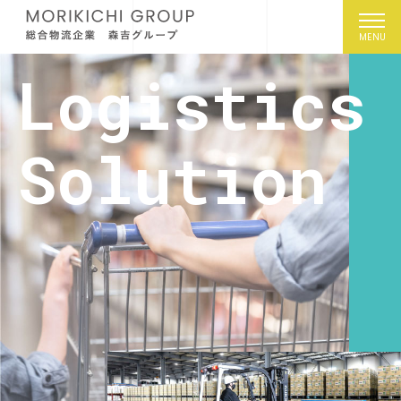
L
o
g
i
s
t
i
c
s
S
o
l
u
t
i
o
n